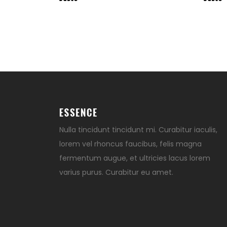
Nulla tincidunt tincidunt mi. Curabitur iaculis,
lorem vel rhoncus faucibus, felis magna
fermentum augue, et ultricies lacus lorem
varius purus. Curabitur eu amet.