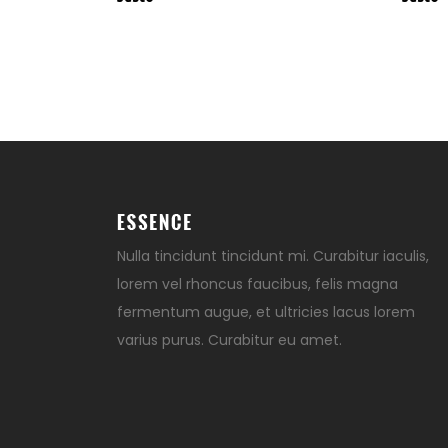
Nulla tincidunt tincidunt mi. Curabitur iaculis,
lorem vel rhoncus faucibus, felis magna
fermentum augue, et ultricies lacus lorem
varius purus. Curabitur eu amet.